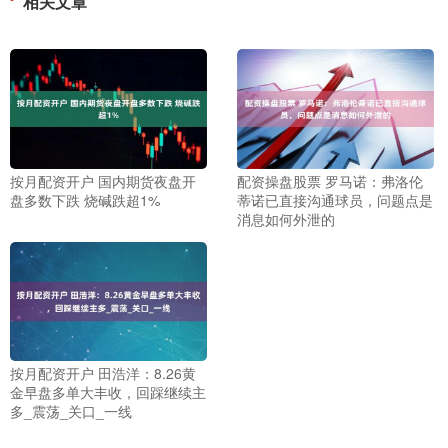
相关文章
按月配资开户 国内期货夜盘开
配资操盘股票 罗马诺：弗洛伦
盘多数下跌 烧碱跌超1%
蒂诺已直接沟通球员，问题点是
消息如何外泄的
按月配资开户 田浩洋：8.26黄
金早盘多单大丰收，回踩继续主
多_震荡_关口_一线