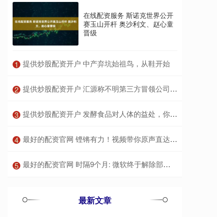
在线配资服务 斯诺克世界公开
赛玉山开杆 奥沙利文、赵心童
晋级
​提供炒股配资开户 中产弃坑始祖鸟，从鞋开始
1
​提供炒股配资开户 汇源称不明第三方冒领公司新刻印章 茶颜悦色就联名手账本涉抄袭致歉_下架_营业执照_封面
2
​提供炒股配资开户 发酵食品对人体的益处，你知道几个？这3大好处不妨了解一下
3
​最好的配资官网 铿锵有力！视频带你原声直达阅兵集训点
4
​最好的配资官网 时隔9个月: 微软终于解除部分用户Windows 11 24H2升级限制
5
最新文章