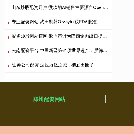
山东炒股配资开户 微软的AI销售主要源自OpenAI，凸显对紧密合作伙伴的依赖程度
专业配资网站 武田制药Orzeyful获FDA批准，用于治疗1型发作性睡病
配资炒股网站官网 欧盟审计为巴西禽肉出口提供绕过禁令的路径
云南配资平台 中国新晋第61项世界遗产：景德镇这七处必访景点，谁是C位？
证券公司配资 这座万亿之城，彻底出圈了
郑州配资网站